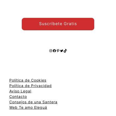
temas:
Suscríbete Gratis
Instagram
Facebook
Pinterest
Twitter
TikTok
Política de Cookies
Política de Privacidad
Aviso Legal
Contacto
Consejos de una Santera
Web Te amo Eleguá