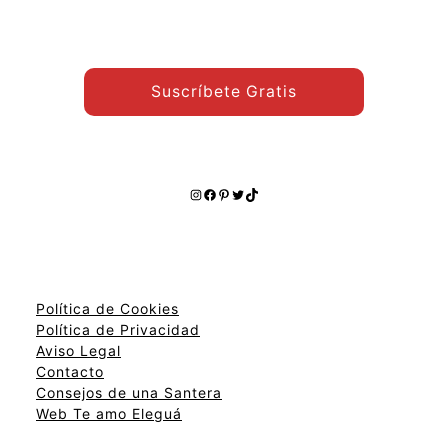
temas:
Suscríbete Gratis
Instagram
Facebook
Pinterest
Twitter
TikTok
Política de Cookies
Política de Privacidad
Aviso Legal
Contacto
Consejos de una Santera
Web Te amo Eleguá