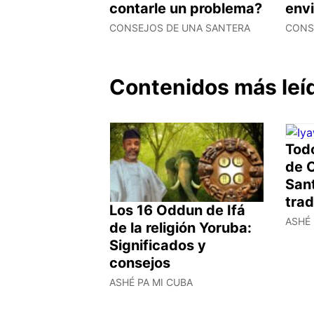
contarle un problema?
env
CONSEJOS DE UNA SANTERA
CONS
Contenidos más leí
Todo
de O
Sant
trad
Los 16 Oddun de Ifá
ASHÉ 
de la religión Yoruba:
Significados y
consejos
ASHÉ PA MI CUBA