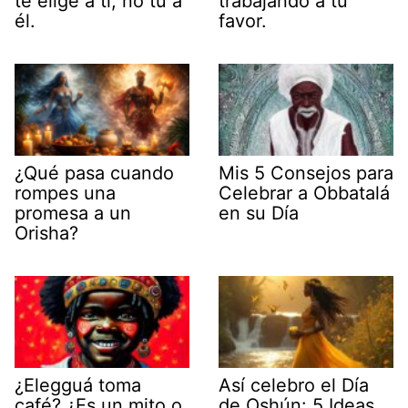
te elige a ti, no tú a
trabajando a tu
él.
favor.
¿Qué pasa cuando
Mis 5 Consejos para
rompes una
Celebrar a Obbatalá
promesa a un
en su Día
Orisha?
¿Elegguá toma
Así celebro el Día
café? ¿Es un mito o
de Oshún: 5 Ideas