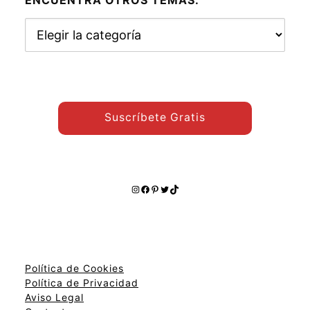
Encuentra
otros
temas:
Suscríbete Gratis
Instagram
Facebook
Pinterest
Twitter
TikTok
Política de Cookies
Política de Privacidad
Aviso Legal