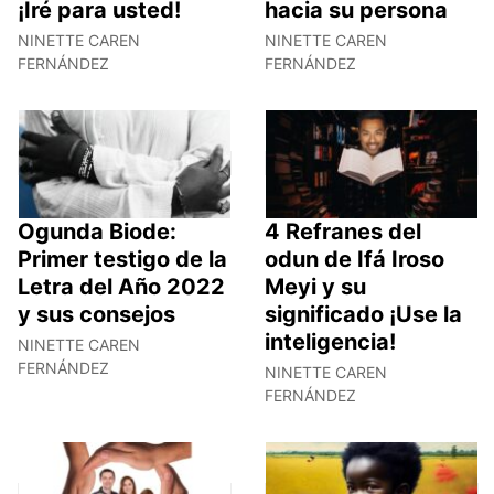
¡Iré para usted!
hacia su persona
NINETTE CAREN
NINETTE CAREN
FERNÁNDEZ
FERNÁNDEZ
Ogunda Biode:
4 Refranes del
Primer testigo de la
odun de Ifá Iroso
Letra del Año 2022
Meyi y su
y sus consejos
significado ¡Use la
inteligencia!
NINETTE CAREN
FERNÁNDEZ
NINETTE CAREN
FERNÁNDEZ