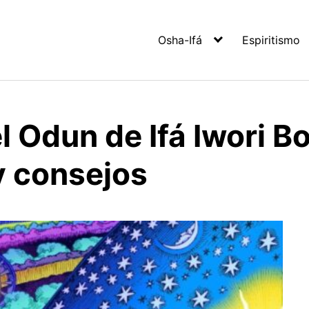
Osha-Ifá
Espiritismo
l Odun de Ifá Iwori B
y consejos