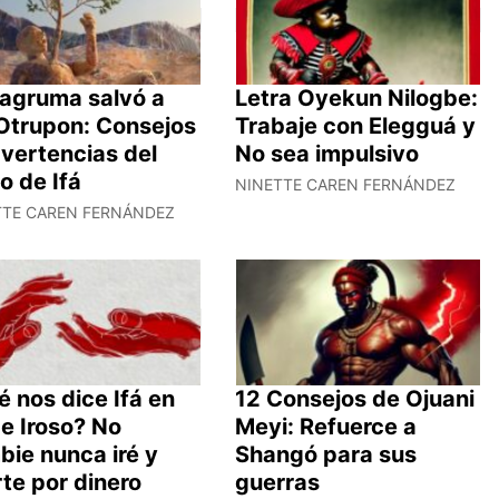
yagruma salvó a
Letra Oyekun Nilogbe:
 Otrupon: Consejos
Trabaje con Elegguá y
vertencias del
No sea impulsivo
o de Ifá
NINETTE CAREN FERNÁNDEZ
TTE CAREN FERNÁNDEZ
 nos dice Ifá en
12 Consejos de Ojuani
e Iroso? No
Meyi: Refuerce a
bie nunca iré y
Shangó para sus
te por dinero
guerras