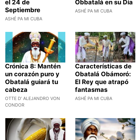
el 24 de
Obbatalá en su Día
Septiembre
ASHÉ PA MI CUBA
ASHÉ PA MI CUBA
Crónica 8: Mantén
Características de
un corazón puro y
Obatalá Obámoró:
Obatalá guiará tu
El Rey que atrapó
cabeza
fantasmas
OTTE D’ ALEJANDRO VON
ASHÉ PA MI CUBA
CONDOR