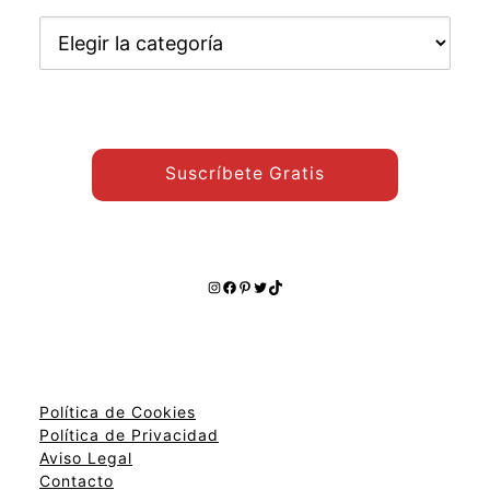
Encuentra
otros
temas:
Suscríbete Gratis
Instagram
Facebook
Pinterest
Twitter
TikTok
Política de Cookies
Política de Privacidad
Aviso Legal
Contacto