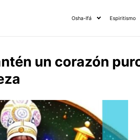
Osha-Ifá
Espiritismo
ntén un corazón pur
eza