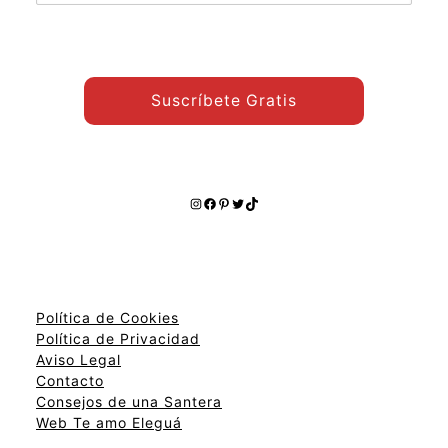
temas:
Suscríbete Gratis
Instagram
Facebook
Pinterest
Twitter
TikTok
Política de Cookies
Política de Privacidad
Aviso Legal
Contacto
Consejos de una Santera
Web Te amo Eleguá