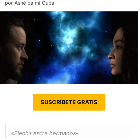
por
Ashé pa mi Cuba
SUSCRÍBETE GRATIS
«
Flecha entre hermanos
«