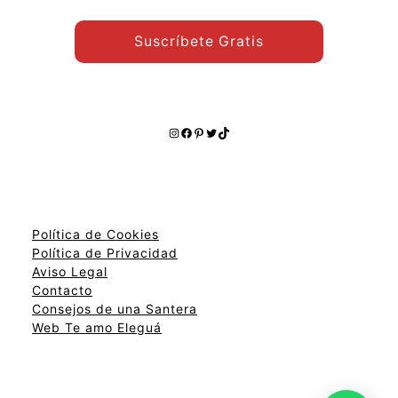
Suscríbete Gratis
Instagram
Facebook
Pinterest
Twitter
TikTok
Política de Cookies
Política de Privacidad
Aviso Legal
Contacto
Consejos de una Santera
Web Te amo Eleguá