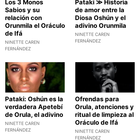
Los 3 Monos
Pataki ≫ Historia
Sabios y su
de amor entre la
relación con
Diosa Oshún y el
Orunmila el Oráculo
adivino Orunmila
de Ifá
NINETTE CAREN
FERNÁNDEZ
NINETTE CAREN
FERNÁNDEZ
Pataki: Oshún es la
Ofrendas para
verdadera Apetebí
Orula, atenciones y
de Orula, el adivino
ritual de limpieza al
Oráculo de Ifá
NINETTE CAREN
FERNÁNDEZ
NINETTE CAREN
FERNÁNDEZ