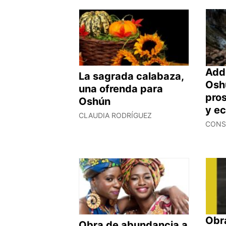
Add
La sagrada calabaza,
Osh
una ofrenda para
pros
Oshún
y e
CLAUDIA RODRÍGUEZ
CONS
Obr
Obra de abundancia a