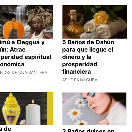
imú a Elegguá y
5 Baños de Oshún
ún: Atrae
para que llegue el
peridad espiritual
dinero y la
conómica
prosperidad
financiera
EJOS DE UNA SANTERA
ASHÉ PA MI CUBA
a de
3 Baños dulces en