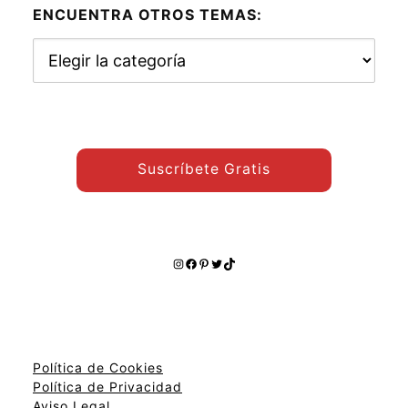
ENCUENTRA OTROS TEMAS:
Encuentra
otros
temas:
Suscríbete Gratis
Instagram
Facebook
Pinterest
Twitter
TikTok
Política de Cookies
Política de Privacidad
Aviso Legal