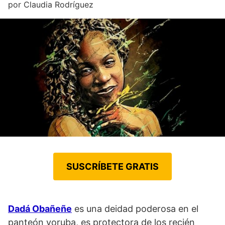
por
Claudia Rodríguez
SUSCRÍBETE GRATIS
Dadá Obañeñe
es una deidad poderosa en el
panteón yoruba, es protectora de los recién