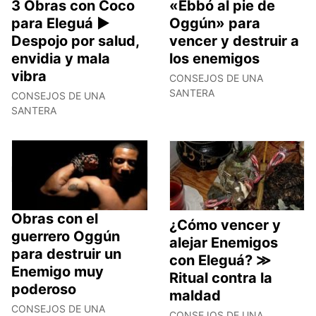
3 Obras con Coco
«Ebbó al pie de
para Eleguá ►
Oggún» para
Despojo por salud,
vencer y destruir a
envidia y mala
los enemigos
vibra
CONSEJOS DE UNA
SANTERA
CONSEJOS DE UNA
SANTERA
Obras con el
¿Cómo vencer y
guerrero Oggún
alejar Enemigos
para destruir un
con Eleguá? ≫
Enemigo muy
Ritual contra la
poderoso
maldad
CONSEJOS DE UNA
CONSEJOS DE UNA