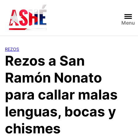
Saltar
al
contenido
Menu
REZOS
Rezos a San
Ramón Nonato
para callar malas
lenguas, bocas y
chismes