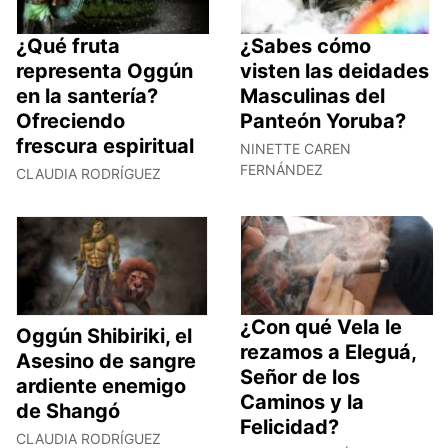
¿Qué fruta
¿Sabes cómo
representa Oggún
visten las deidades
en la santería?
Masculinas del
Ofreciendo
Panteón Yoruba?
frescura espiritual
NINETTE CAREN
FERNÁNDEZ
CLAUDIA RODRÍGUEZ
¿Con qué Vela le
Oggún Shibiriki, el
rezamos a Eleguá,
Asesino de sangre
Señor de los
ardiente enemigo
Caminos y la
de Shangó
Felicidad?
CLAUDIA RODRÍGUEZ