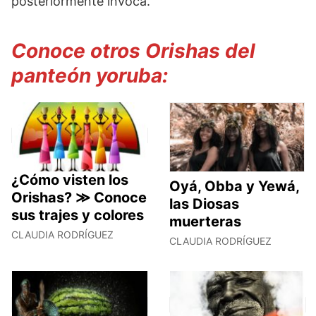
posteriormente invoca.
Conoce otros Orishas del
panteón yoruba:
¿Cómo visten los
Oyá, Obba y Yewá,
Orishas? ≫ Conoce
las Diosas
sus trajes y colores
muerteras
CLAUDIA RODRÍGUEZ
CLAUDIA RODRÍGUEZ