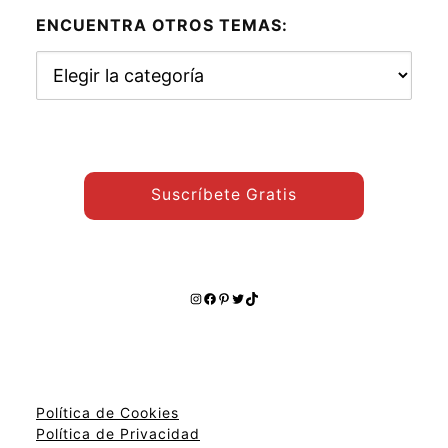
ENCUENTRA OTROS TEMAS:
Encuentra
otros
temas:
Suscríbete Gratis
Instagram
Facebook
Pinterest
Twitter
TikTok
Política de Cookies
Política de Privacidad