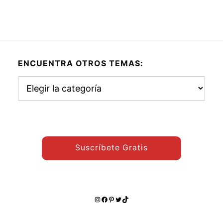
ENCUENTRA OTROS TEMAS:
Encuentra
otros
temas:
Suscríbete Gratis
Instagram
Facebook
Pinterest
Twitter
TikTok