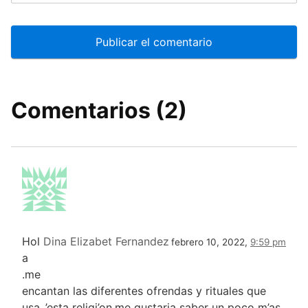
Comentarios (2)
Hol
Dina Elizabet Fernandez
febrero 10, 2022,
9:59 pm
a
.me
encantan las diferentes ofrendas y rituales que
usa ,’esta religi’on.me gustaria saber un poco m’as