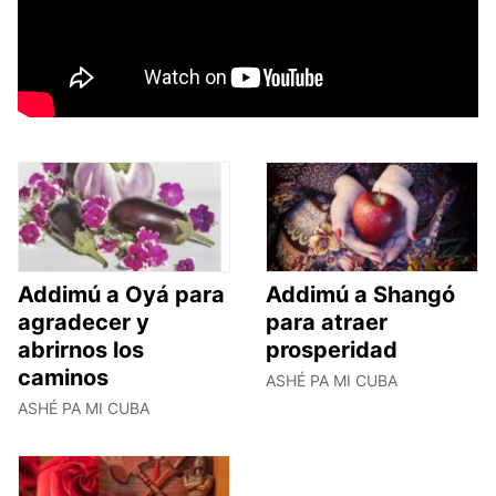
Addimú a Oyá para
Addimú a Shangó
agradecer y
para atraer
abrirnos los
prosperidad
caminos
ASHÉ PA MI CUBA
ASHÉ PA MI CUBA