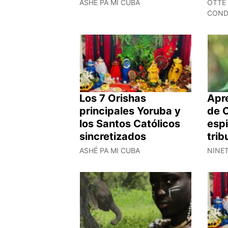
ASHÉ PA MI CUBA
OTTE
CON
Los 7 Orishas
Apr
principales Yoruba y
de O
los Santos Católicos
espi
sincretizados
trib
ASHÉ PA MI CUBA
NINE