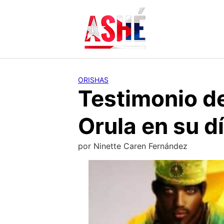
Saltar
al
contenido
ORISHAS
Testimonio d
Orula en su d
por
Ninette Caren Fernández