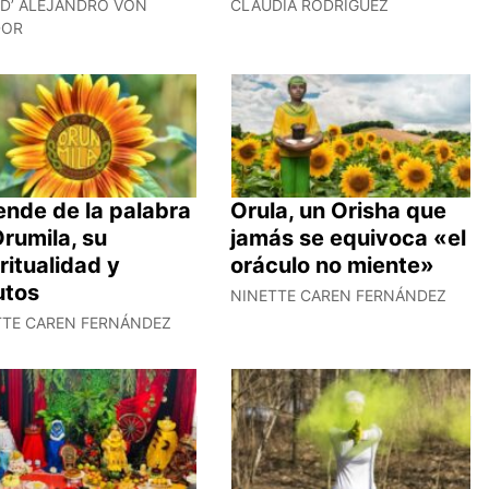
 D’ ALEJANDRO VON
CLAUDIA RODRÍGUEZ
DOR
ende de la palabra
Orula, un Orisha que
rumila, su
jamás se equivoca «el
ritualidad y
oráculo no miente»
utos
NINETTE CAREN FERNÁNDEZ
TTE CAREN FERNÁNDEZ