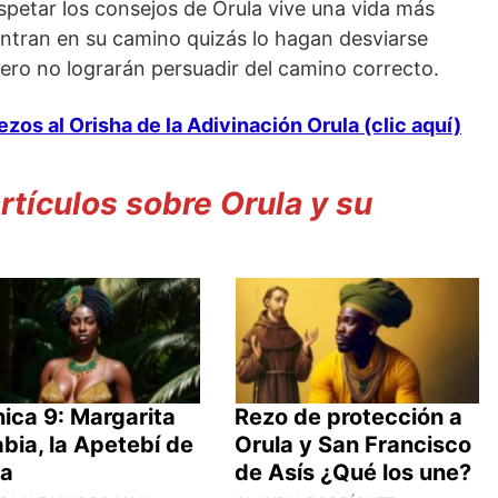
spetar los consejos de Orula vive una vida más
entran en su camino quizás lo hagan desviarse
ero no lograrán persuadir del camino correcto.
ezos al Orisha de la Adivinación Orula (clic aquí)
tículos sobre Orula y su
ica 9: Margarita
Rezo de protección a
abia, la Apetebí de
Orula y San Francisco
la
de Asís ¿Qué los une?