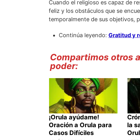
Cuando el religioso es capaz de re
feliz y los obstáculos que se encu
temporalmente de sus objetivos, p
Continúa leyendo:
Gratitud y r
Compartimos otros ar
poder:
¡Orula ayúdame!
Crón
Oración a Orula para
la s
Casos Difíciles
Oru