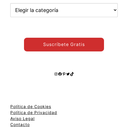
Encuentra
otros
temas:
Suscríbete Gratis
Instagram
Facebook
Pinterest
Twitter
TikTok
Política de Cookies
Política de Privacidad
Aviso Legal
Contacto