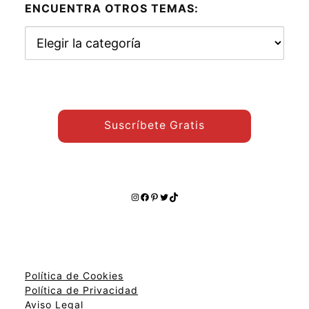
ENCUENTRA OTROS TEMAS:
Encuentra
otros
temas:
Suscríbete Gratis
Instagram
Facebook
Pinterest
Twitter
TikTok
Política de Cookies
Política de Privacidad
Aviso Legal