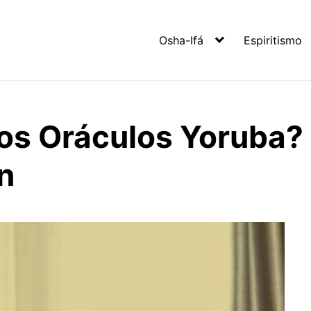
Osha-Ifá
Espiritismo
los Oráculos Yoruba?
n