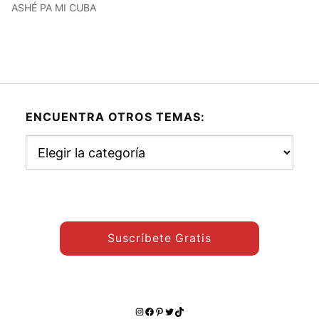
ASHÉ PA MI CUBA
ENCUENTRA OTROS TEMAS:
Encuentra
otros
temas:
Suscríbete Gratis
Instagram
Facebook
Pinterest
Twitter
TikTok