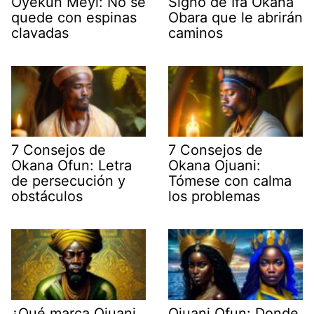
Oyekun Meyi: No se
Signo de Ifá Okana
quede con espinas
Obara que le abrirán
clavadas
caminos
7 Consejos de
7 Consejos de
Okana Ofun: Letra
Okana Ojuani:
de persecución y
Tómese con calma
obstáculos
los problemas
¿Qué marca Ojuani
Ojuani Ofun: Donde