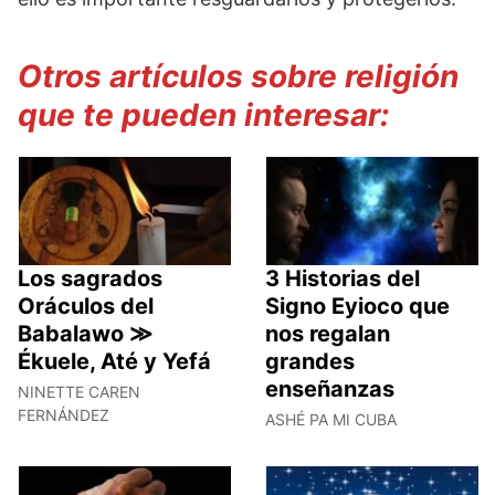
Otros artículos sobre religión
que te pueden interesar:
Los sagrados
3 Historias del
Oráculos del
Signo Eyioco que
Babalawo ≫
nos regalan
Ékuele, Até y Yefá
grandes
enseñanzas
NINETTE CAREN
FERNÁNDEZ
ASHÉ PA MI CUBA