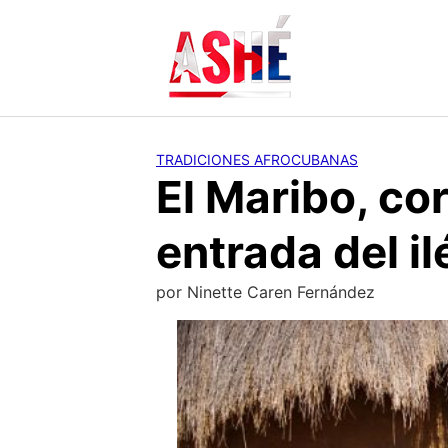
Saltar
al
contenido
TRADICIONES AFROCUBANAS
El Maribo, co
entrada del i
por
Ninette Caren Fernández