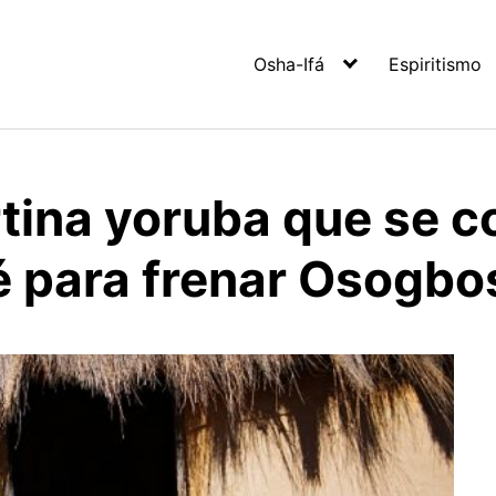
Osha-Ifá
Espiritismo
rtina yoruba que se c
lé para frenar Osogbo