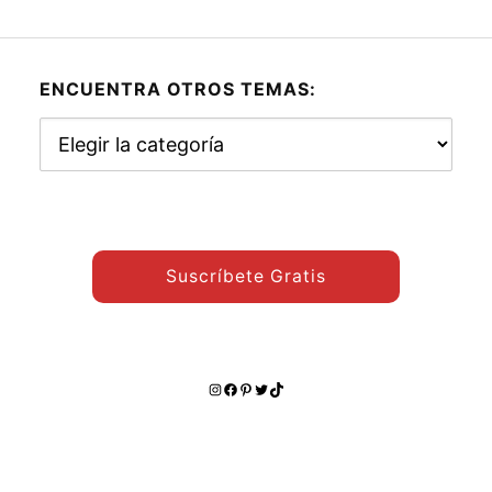
ENCUENTRA OTROS TEMAS:
Encuentra
otros
temas:
Suscríbete Gratis
Instagram
Facebook
Pinterest
Twitter
TikTok