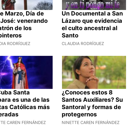
e Marzo, Día de
Un Documental a San
 José: venerando
Lázaro que evidencia
atrón de los
el culto ancestral al
pinteros
Santo
DIA RODRÍGUEZ
CLAUDIA RODRÍGUEZ
Cuba Santa
¿Conoces estos 8
ara es una de las
Santos Auxiliares? Su
tas Católicas más
Santoral y formas de
eradas
protegernos
TTE CAREN FERNÁNDEZ
NINETTE CAREN FERNÁNDEZ