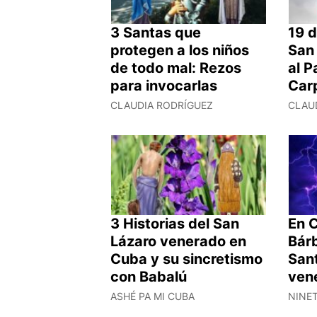
3 Santas que
19 d
protegen a los niños
San
de todo mal: Rezos
al P
para invocarlas
Car
CLAUDIA RODRÍGUEZ
CLAU
3 Historias del San
En 
Lázaro venerado en
Bárb
Cuba y su sincretismo
San
con Babalú
ven
ASHÉ PA MI CUBA
NINE