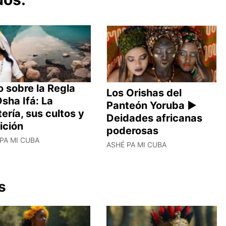
 sobre la Regla
Los Orishas del
sha Ifá: La
Panteón Yoruba ►
ería, sus cultos y
Deidades africanas
ición
poderosas
PA MI CUBA
ASHÉ PA MI CUBA
s