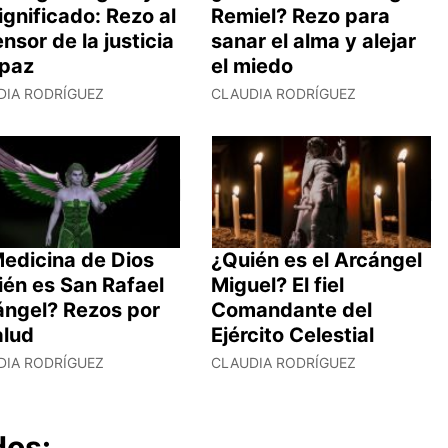
ignificado: Rezo al
Remiel? Rezo para
nsor de la justicia
sanar el alma y alejar
 paz
el miedo
DIA RODRÍGUEZ
CLAUDIA RODRÍGUEZ
Medicina de Dios
¿Quién es el Arcángel
ién es San Rafael
Miguel? El fiel
ángel? Rezos por
Comandante del
alud
Ejército Celestial
DIA RODRÍGUEZ
CLAUDIA RODRÍGUEZ
dos: