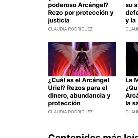
poderoso Arcángel?
su s
Rezo por protección y
defe
justicia
y la
CLAUDIA RODRÍGUEZ
CLAU
¿Cuál es el Arcángel
La 
Uriel? Rezos para el
¿Qu
dinero, abundancia y
Arc
protección
la s
CLAUDIA RODRÍGUEZ
CLAU
Contenidos más leí