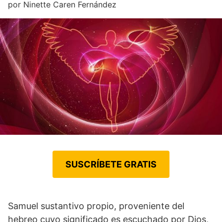
por
Ninette Caren Fernández
SUSCRÍBETE GRATIS
Samuel sustantivo propio, proveniente del
hebreo cuyo significado es escuchado por Dios,