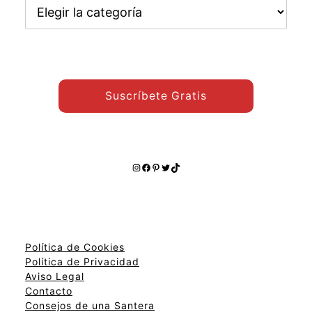
Encuentra
otros
temas:
Suscríbete Gratis
Instagram
Facebook
Pinterest
Twitter
TikTok
Política de Cookies
Política de Privacidad
Aviso Legal
Contacto
Consejos de una Santera