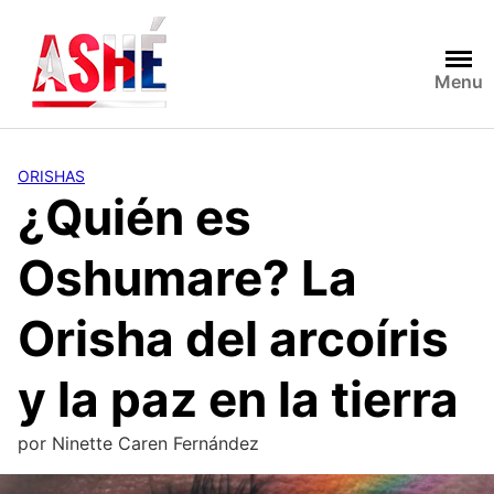
Saltar
al
contenido
Menu
ORISHAS
¿Quién es
Oshumare? La
Orisha del arcoíris
y la paz en la tierra
por
Ninette Caren Fernández