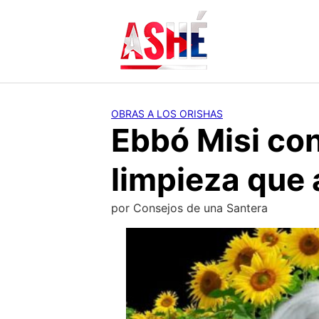
Saltar
al
contenido
OBRAS A LOS ORISHAS
Ebbó Misi con
limpieza que 
por
Consejos de una Santera