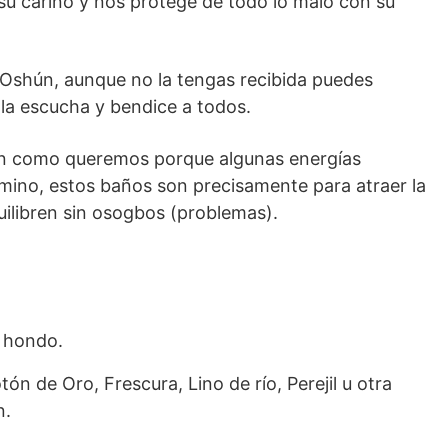
u cariño y nos protege de todo lo malo con su
e Oshún, aunque no la tengas recibida puedes
la escucha y bendice a todos.
len como queremos porque algunas energías
mino, estos baños son precisamente para atraer la
uilibren sin osogbos (problemas).
e hondo.
tón de Oro, Frescura, Lino de río, Perejil u otra
n.