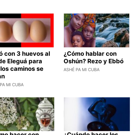
ó con 3 huevos al
¿Cómo hablar con
de Eleguá para
Oshún? Rezo y Ebbó
 los caminos se
ASHÉ PA MI CUBA
an
PA MI CUBA
mo hacer con
¿Cuándo hacer los