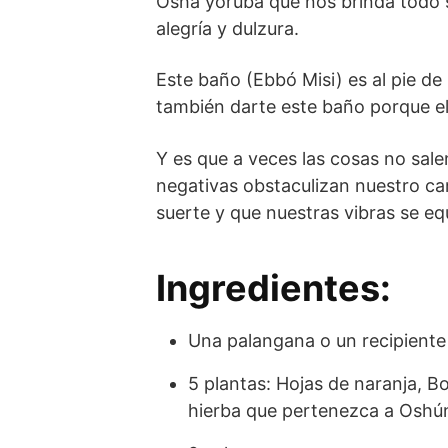
Osha yoruba que nos brinda todo s
alegría y dulzura.
Este baño (Ebbó Misi) es al pie d
también darte este baño porque el
Y es que a veces las cosas no sa
negativas obstaculizan nuestro ca
suerte y que nuestras vibras se eq
Ingredientes:
Una palangana o un recipient
5 plantas: Hojas de naranja, Bo
hierba que pertenezca a Oshú