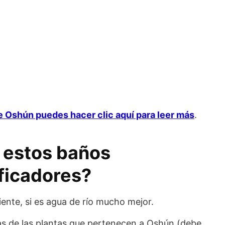
e Oshún puedes hacer clic aquí para leer más
.
 estos baños
ificadores?
iente, si es agua de río mucho mejor.
as de las plantas que pertenecen a Oshún (debe