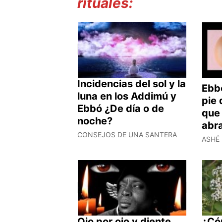
rituales:
Incidencias del sol y la
Ebb
luna en los Addimú y
pie 
Ebbó ¿De día o de
que
noche?
abr
CONSEJOS DE UNA SANTERA
ASHÉ 
Ojo por ojo y diente
¿Có