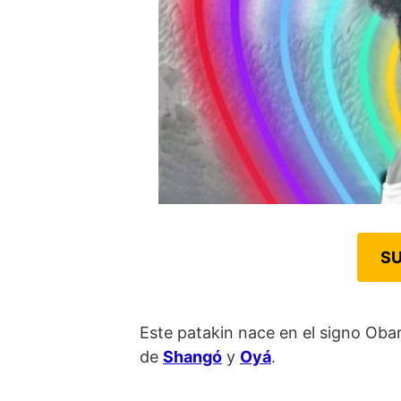
SU
Este patakin nace en el signo Oba
de
Shangó
y
Oyá
.