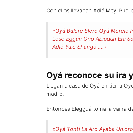
Con ellos llevaban Adié Meyi Pupua
«Oyá Balere Elere Oyá Morele I
Lese Eggún Ono Abiodun Eni S
Adié Yale Shangó ….»
Oyá reconoce su ira y
Llegan a casa de Oyá en tierra Oy
madre.
Entonces Elegguá toma la vaina de
«Oyá Tonti La Aro Ayaba Unloro