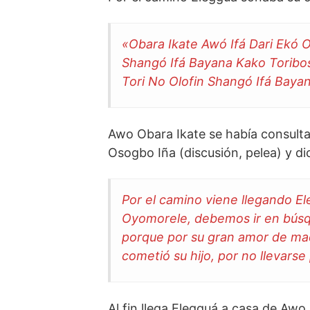
«Obara Ikate Awó Ifá Dari Ekó O
Shangó Ifá Bayana Kako Toribo
Tori No Olofin Shangó Ifá Baya
Awo Obara Ikate se había consulta
Osogbo Iña (discusión, pelea) y dic
Por el camino viene llegando El
Oyomorele, debemos ir en búsqu
porque por su gran amor de mad
cometió su hijo, por no llevars
Al fin llega Elegguá a casa de Awo