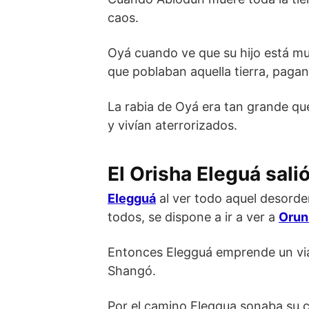
caos.
Oyá cuando ve que su hijo está mu
que poblaban aquella tierra, paga
La rabia de Oyá era tan grande q
y vivían aterrorizados.
El Orisha Eleguá sali
Elegguá
al ver todo aquel desord
todos, se dispone a ir a ver a
Orunm
Entonces Elegguá emprende un via
Shangó.
Por el camino Eleggua sonaba su 