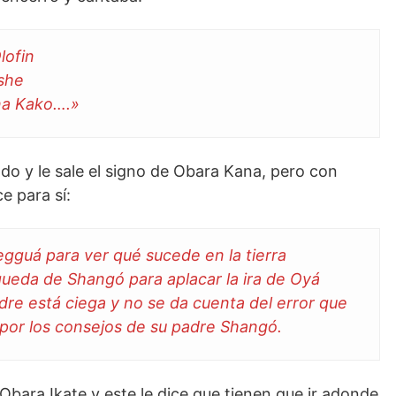
lofin
she
na Kako….»
do y le sale el signo de Obara Kana, pero con
e para sí:
egguá para ver qué sucede en la tierra
eda de Shangó para aplacar la ira de Oyá
re está ciega y no se da cuenta del error que
e por los consejos de su padre Shangó.
 Obara Ikate y este le dice que tienen que ir adonde