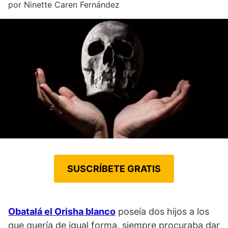
por
Ninette Caren Fernández
SUSCRÍBETE GRATIS
Obatalá el Orisha blanco
poseía dos hijos a los
que quería de igual forma, siempre procuraba dar