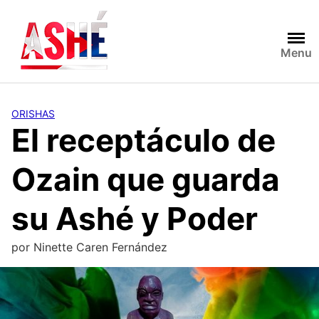
Saltar
al
contenido
Menu
ORISHAS
El receptáculo de
Ozain que guarda
su Ashé y Poder
por
Ninette Caren Fernández