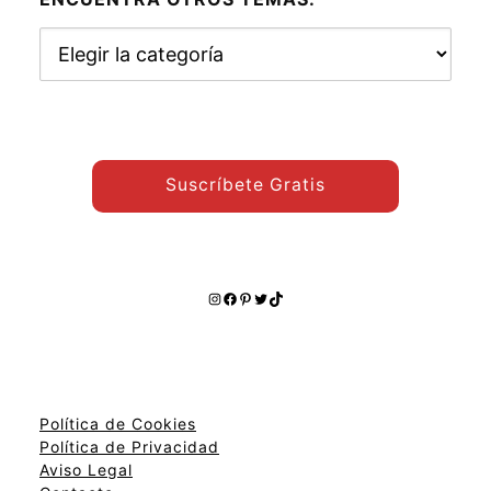
Encuentra
otros
temas:
Suscríbete Gratis
Instagram
Facebook
Pinterest
Twitter
TikTok
Política de Cookies
Política de Privacidad
Aviso Legal