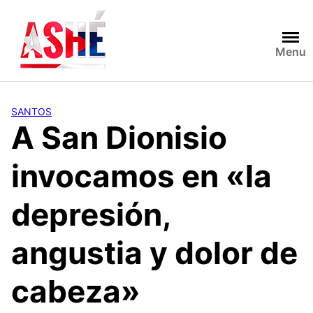
Saltar
al
contenido
Menu
SANTOS
A San Dionisio
invocamos en «la
depresión,
angustia y dolor de
cabeza»