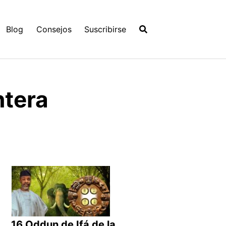
Blog
Consejos
Suscribirse
ntera
16 Oddun de Ifá de la