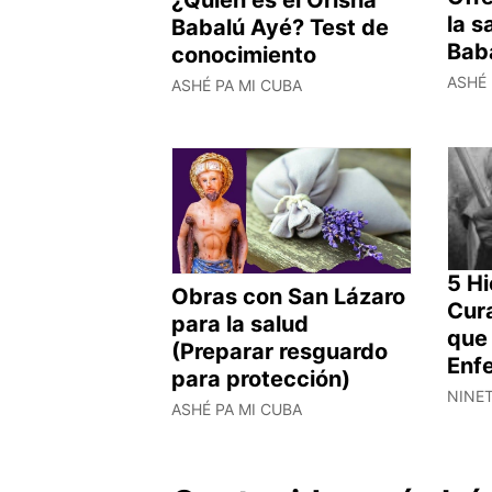
la 
Babalú Ayé? Test de
Bab
conocimiento
ASHÉ 
ASHÉ PA MI CUBA
5 Hi
Obras con San Lázaro
Cur
para la salud
que 
(Preparar resguardo
Enf
para protección)
NINE
ASHÉ PA MI CUBA