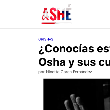
Saltar
al
contenido
ORISHAS
¿Conocías es
Osha y sus c
por
Ninette Caren Fernández