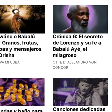
wáno o Babalú
Crónica 6: El secreto
 Granos, frutas,
de Lorenzo y su fe a
rbas y mensajeros
Babalú Ayé, el
Orisha
milagroso
PA MI CUBA
OTTE D’ ALEJANDRO VON
CONDOR
Canciones dedicadas
endas y baño para