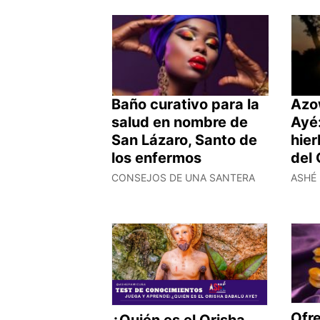
Baño curativo para la
Azo
salud en nombre de
Ayé:
San Lázaro, Santo de
hie
los enfermos
del 
CONSEJOS DE UNA SANTERA
ASHÉ 
Ofr
¿Quién es el Orisha