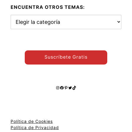
ENCUENTRA OTROS TEMAS:
Encuentra
otros
temas:
Suscríbete Gratis
Instagram
Facebook
Pinterest
Twitter
TikTok
Política de Cookies
Política de Privacidad