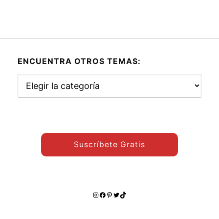
ENCUENTRA OTROS TEMAS:
Encuentra
otros
temas:
Suscríbete Gratis
Instagram
Facebook
Pinterest
Twitter
TikTok