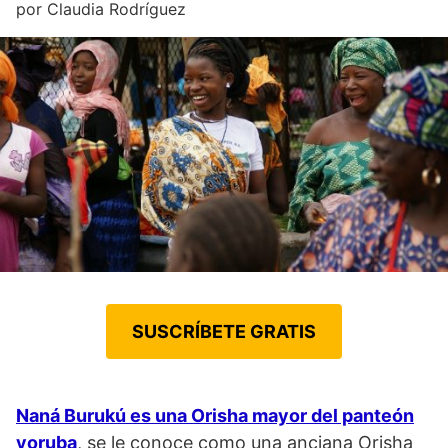
por
Claudia Rodríguez
SUSCRÍBETE GRATIS
Naná Burukú es una Orisha mayor del panteón
yoruba
, se le conoce como una anciana Orisha