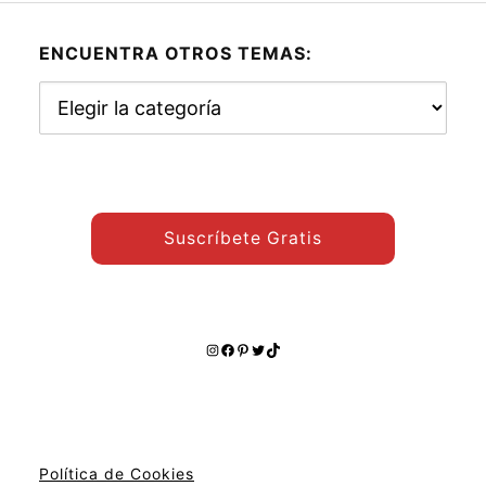
ENCUENTRA OTROS TEMAS:
Encuentra
otros
temas:
Suscríbete Gratis
Instagram
Facebook
Pinterest
Twitter
TikTok
Política de Cookies