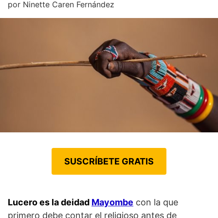
por
Ninette Caren Fernández
SUSCRÍBETE GRATIS
Lucero es la deidad
Mayombe
con la que
primero debe contar el religioso antes de