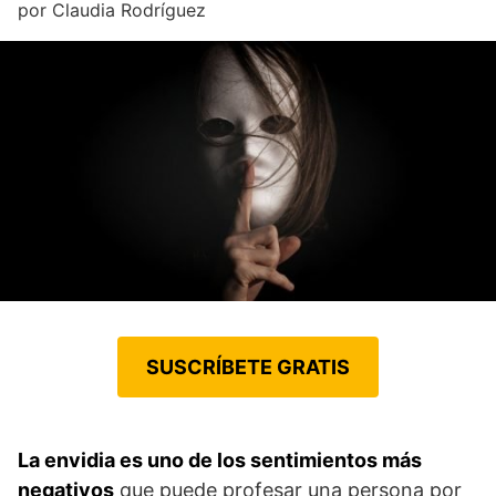
por
Claudia Rodríguez
SUSCRÍBETE GRATIS
La envidia es uno de los sentimientos más
negativos
que puede profesar una persona por