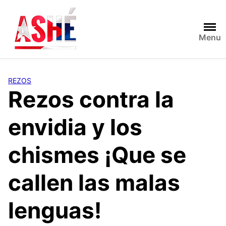
Saltar
al
contenido
Menu
REZOS
Rezos contra la
envidia y los
chismes ¡Que se
callen las malas
lenguas!