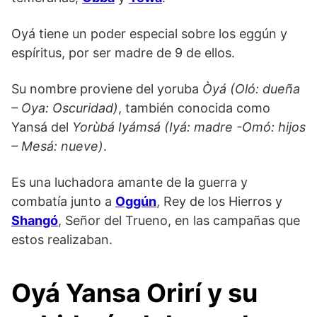
Oyá tiene un poder especial sobre los eggún y
espíritus, por ser madre de 9 de ellos.
Su nombre proviene del yoruba
Òyá (Oló: dueña
– Oya: Oscuridad)
, también conocida como
Yansá del
Yorùbá Iyámsá (Iyá: madre -Omó: hijos
– Mesá: nueve)
.
Es una luchadora amante de la guerra y
combatía junto a
Oggún
, Rey de los Hierros y
Shangó
, Señor del Trueno, en las campañas que
estos realizaban.
Oyá Yansa Orirí y su