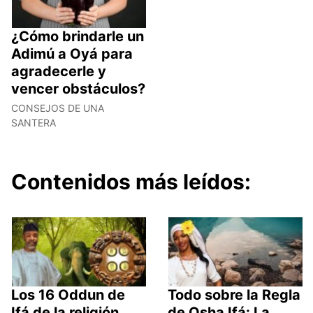
¿Cómo brindarle un
Adimú a Oyá para
agradecerle y
vencer obstáculos?
CONSEJOS DE UNA
SANTERA
Contenidos más leídos:
Los 16 Oddun de
Todo sobre la Regla
Ifá de la religión
de Osha Ifá: La