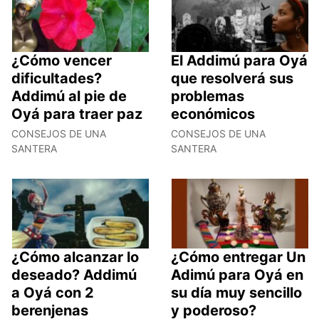
¿Cómo vencer
El Addimú para Oyá
dificultades?
que resolverá sus
Addimú al pie de
problemas
Oyá para traer paz
económicos
CONSEJOS DE UNA
CONSEJOS DE UNA
SANTERA
SANTERA
¿Cómo alcanzar lo
¿Cómo entregar Un
deseado? Addimú
Adimú para Oyá en
a Oyá con 2
su día muy sencillo
berenjenas
y poderoso?