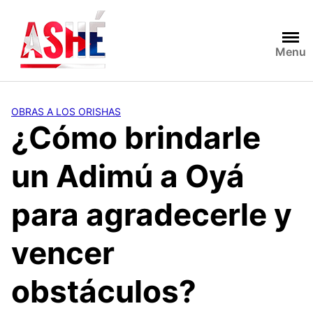
Saltar
al
contenido
Menu
OBRAS A LOS ORISHAS
¿Cómo brindarle
un Adimú a Oyá
para agradecerle y
vencer
obstáculos?