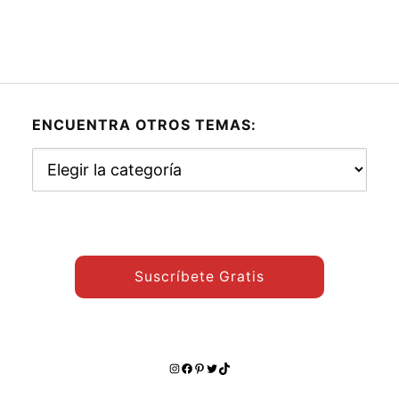
ENCUENTRA OTROS TEMAS:
Encuentra
otros
temas:
Suscríbete Gratis
Instagram
Facebook
Pinterest
Twitter
TikTok