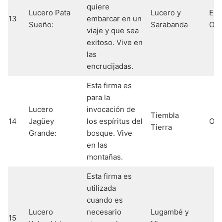
quiere
Lucero Pata
Lucero y
Ele
13
embarcar en un
Sueño:
Sarabanda
Og
viaje y que sea
exitoso. Vive en
las
encrucijadas.
Esta firma es
para la
Lucero
invocación de
Tiembla
14
Jagüey
los espíritus del
Oba
Tierra
Grande:
bosque. Vive
en las
montañas.
Esta firma es
utilizada
cuando es
Lucero
necesario
Lugambé y
15