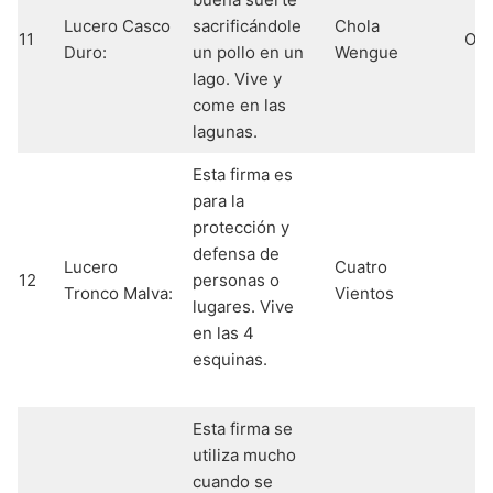
Lucero Casco
sacrificándole
Chola
11
Os
Duro:
un pollo en un
Wengue
lago. Vive y
come en las
lagunas.
Esta firma es
para la
protección y
defensa de
Lucero
Cuatro
12
personas o
Tronco Malva:
Vientos
lugares. Vive
en las 4
esquinas.
Esta firma se
utiliza mucho
cuando se