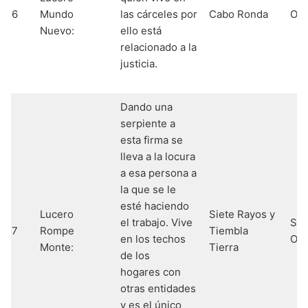
6
Mundo
las cárceles por
Cabo Ronda
Osh
Nuevo:
ello está
relacionado a la
justicia.
Dando una
serpiente a
esta firma se
lleva a la locura
a esa persona a
la que se le
esté haciendo
Lucero
Siete Rayos y
el trabajo. Vive
Sha
7
Rompe
Tiembla
en los techos
Obb
Monte:
Tierra
de los
hogares con
otras entidades
y es el único