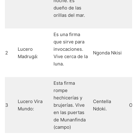
noche. Es
dueño de las
orillas del mar.
Es una firma
que sirve para
Lucero
invocaciones.
2
Ngonda Nkisi
Madrugá:
Vive cerca de la
luna.
Esta firma
rompe
hechicerías y
Lucero Vira
Centella
3
brujerías. Vive
Oyá
Mundo:
Ndoki.
en las puertas
de Munanfinda
(campo)