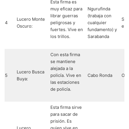
Esta firma es
muy eficaz para
Ngurufinda
librar guerras
(trabaja con
Lucero Monte
Sar
4
peligrosas y
cualquier
Oscuro:
es 
fuertes. Vive en
fundamento) y
los trillos.
Sarabanda
Con esta firma
se mantiene
alejada a la
Lucero Busca
5
policía. Vive en
Cabo Ronda
Osh
Buya:
las estaciones
de policía.
Esta firma sirve
para sacar de
prisión. Es
Lucero
quien vive en