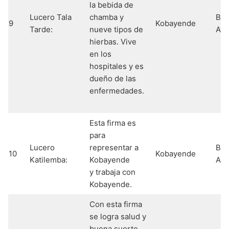
la bebida de
Lucero Tala
chamba y
Bab
9
Kobayende
Tarde:
nueve tipos de
Ayé
hierbas. Vive
en los
hospitales y es
dueño de las
enfermedades.
Esta firma es
para
Lucero
representar a
Bab
10
Kobayende
Katilemba:
Kobayende
Ayé
y trabaja con
Kobayende.
Con esta firma
se logra salud y
buena suerte