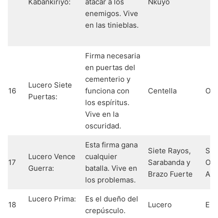
Kabankiriyo:
atacar a los
Nkuyo
enemigos. Vive
en las tinieblas.
Firma necesaria
en puertas del
cementerio y
Lucero Siete
16
funciona con
Centella
Oyá
Puertas:
los espíritus.
Vive en la
oscuridad.
Esta firma gana
Siete Rayos,
Sha
Lucero Vence
cualquier
17
Sarabanda y
Ogg
Guerra:
batalla. Vive en
Brazo Fuerte
Agg
los problemas.
Lucero Prima:
Es el dueño del
18
Lucero
Ele
crepúsculo.