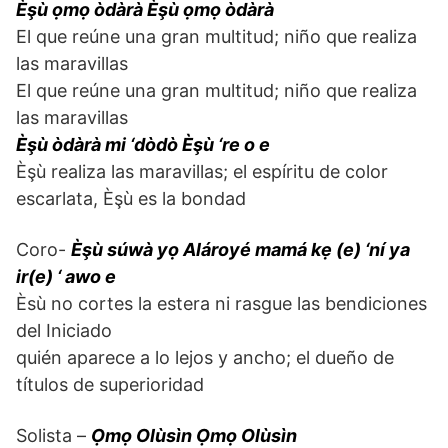
Èşù ọmọ òdàrà Èşù ọmọ òdàrà
El que reúne una gran multitud; niño que realiza
las maravillas
El que reúne una gran multitud; niño que realiza
las maravillas
Èşù òdàrà mi ‘dòdò Èşù ‘re o e
Èşù realiza las maravillas; el espíritu de color
escarlata, Èşù es la bondad
Coro-
Èşù súwà yọ Alároyé mamá kẹ (e) ‘ní ya
ir(e) ‘ awo e
Èsù no cortes la estera ni rasgue las bendiciones
del Iniciado
quién aparece a lo lejos y ancho; el dueño de
títulos de superioridad
Solista –
Ọmọ Olùsìn Ọmọ Olùsìn