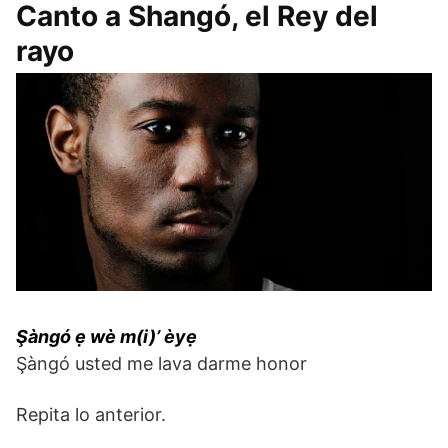
Canto a Shangó, el Rey del
rayo
Şàngó ẹ wè m(i)’ èyẹ
Şàngó usted me lava darme honor
Repita lo anterior.