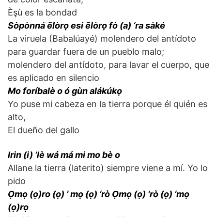
Èşù es la bondad
Sòpònná ẽlòrọ esi ẽlòrọ fò (a) ‘ra sàké
La viruela (Babalúayé) molendero del antídoto
para guardar fuera de un pueblo malo;
molendero del antídoto, para lavar el cuerpo, que
es aplicado en silencio
Mo foríbalè o ó gùn alákúkọ
Yo puse mi cabeza en la tierra porque él quién es
alto,
El dueño del gallo
Irin (i) ‘lè wá má mi mo bè o
Allane la tierra (laterito) siempre viene a mí. Yo lo
pido
Ọmọ (ọ)ro (ọ) ‘ mọ (ọ) ‘rò Ọmọ (ọ) ‘rò (ọ) ‘mọ
(ọ)rọ