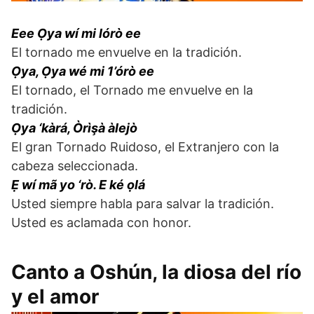
Eee Ọya wí mi lórò ee
El tornado me envuelve en la tradición.
Ọya, Ọya wé mi 1’órò ee
El tornado, el Tornado me envuelve en la
tradición.
Ọya ‘kàrá, Òrìşà àlejò
El gran Tornado Ruidoso, el Extranjero con la
cabeza seleccionada.
Ẹ wí mã yo ‘rò. E ké ọlá
Usted siempre habla para salvar la tradición.
Usted es aclamada con honor.
Canto a Oshún, la diosa del río
y el amor