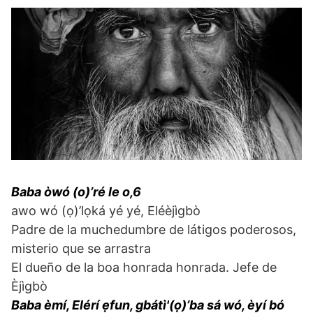
Baba òwó (o)’ré le o,6
awo wó (ọ)’lọká yé yé, Eléèjìgbò
Padre de la muchedumbre de látigos poderosos,
misterio que se arrastra
El dueño de la boa honrada honrada. Jefe de
Èjìgbò
Baba èmí, Elérí ẹfun, gbátì'(ọ)’ba sá wó, èyí bó