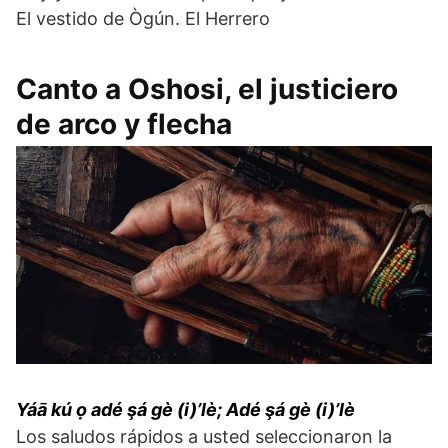
El vestido de Ògún. El Herrero
Canto a Oshosi, el justiciero
de arco y flecha
Yáā kú ọ adé şá gè (i)’lè; Adé şá gè (i)’lè
Los saludos rápidos a usted seleccionaron la