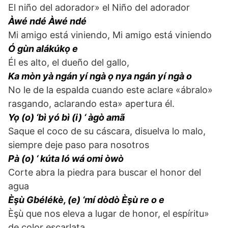
El niño del adorador» el Niño del adorador
Àwé ndé Àwé ndé
Mi amigo está viniendo, Mi amigo está viniendo
Ó gùn alákúkọ e
Él es alto, el dueño del gallo,
Ka mòn yà ngán yí ngà ọ nya ngán yí ngà o
No le de la espalda cuando este aclare «ábralo»
rasgando, aclarando esta» apertura él.
Yọ (o) ‘bì yó bì (i) ‘ àgò amã
Saque el coco de su cáscara, disuelva lo malo,
siempre deje paso para nosotros
Pà (o) ‘ kúta ló wá omi òwò
Corte abra la piedra para buscar el honor del
agua
Èşù Gbélékè, (e) ‘mí dòdò Èşù re o e
Èşù que nos eleva a lugar de honor, el espíritu»
de color escarlata,