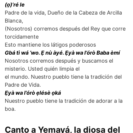
(ọ)’ré le
Padre de la vida, Dueño de la Cabeza de Arcilla
Blanca,
(Nosotros) corremos después del Rey que corre
torcidamente
Esto mantiene los látigos poderosos
Gbá tì wá ‘wo. Ẹ nù àyé. Ẹyà wa l’órò Baba èmí
Nosotros corremos después y buscamos el
misterio. Usted quién limpia el
el mundo. Nuestro pueblo tiene la tradición del
Padre de Vida.
Ẹyà wa l’órò ẹlésè ọká
Nuestro pueblo tiene la tradición de adorar a la
boa.
Canto a Yemayá, la diosa del