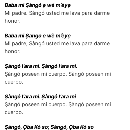
Baba mi Şàngó ẹ wè m’èyẹ
Mi padre. Sàngó usted me lava para darme
honor.
Baba mi Şango e wè m’èyẹ
Mi padre, Sàngó usted me lava para darme
honor.
Şàngó l’ara mi. Şàngó l’ara mi.
Şàngó poseen mi cuerpo. Sàngó poseen mi
cuerpo.
Şàngó l’ara mi. Şàngó l’ara mi
Şàngó poseen mi cuerpo. Şàngó poseen mi
cuerpo.
Şàngó, Ọba Kò so; Sàngó, Ọba Kò so