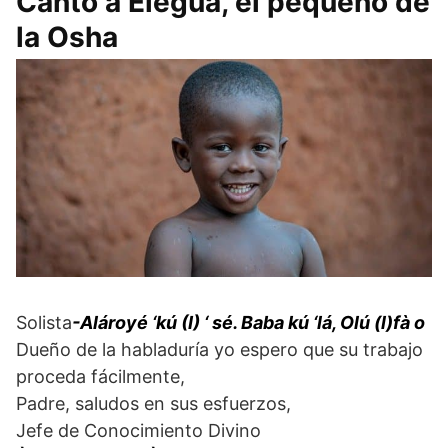
Canto a Eleguá, el pequeño de
la Osha
Solista
-Alároyé ‘kú (I) ‘ sé. Baba kú ‘lá, Olú (l)fà o
Dueño de la habladuría yo espero que su trabajo
proceda fácilmente,
Padre, saludos en sus esfuerzos,
Jefe de Conocimiento Divino