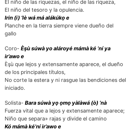
El niño de las riquezas, el niño de las riqueza,
El niño del tesoro y la opulencia.
Irin (i) ‘lè wá má alákúkọ e
Planche en la tierra siempre viene dueño del
gallo
Coro-
Èşù súwà yo alároyé mámà ké ‘ní ya
ir’awo e
Èşù que lejos y extensamente aparece, el dueño
de los principales títulos,
No corte la estera y ni rasgue las bendiciones del
iniciado.
Solista-
Bara súwà yọ ọmọ yàlàwá (ò) ‘nà
Fuerza vital que a lejos y extensamente aparece;
Niño que separa» rajas y divide el camino
Kó mámà ké’ní ir’awo e