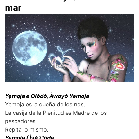
mar
Yẹmọja e Olódò, Àwoyó Yemoja
Yẹmọja es la dueña de los ríos,
La vasija de la Plenitud es Madre de los
pescadores.
Repita lo mismo.
Yẹmọja ( Ìyá )’lóde