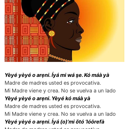
Yèyé yèyé o arẹni. Íyá mi wá şe. Kó máà yà
Madre de madres usted es provocativa.
Mi Madre viene y crea. No se vuelva a un lado
Yèyé yèyé o arẹni. Yèyé kó máà yà
Madre de madres usted es provocativa.
Mi Madre viene y crea. No se vuelva a un lado
Yèyé yèyé o arẹni. Íyá (o)’mi õtó ‘lóōrefà