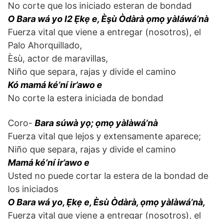
No corte que los iniciado esteran de bondad
O Bara wá yo l2 Ẹkẹ e, Èşù Òdàrà ọmọ yàláwá’nà
Fuerza vital que viene a entregar (nosotros), el
Palo Ahorquillado,
Èsù, actor de maravillas,
Niño que separa, rajas y divide el camino
Kó mamá ké’ní ir’awo e
No corte la estera iniciada de bondad
Coro-
Bara súwà yọ; ọmọ yàlàwá’nà
Fuerza vital que lejos y extensamente aparece;
Niño que separa, rajas y divide el camino
Mamá ké’ní ir’awo e
Usted no puede cortar la estera de la bondad de
los iniciados
O Bara wá yo, Ẹkẹ e, Èsù Òdàrà, ọmọ yàlàwá’nà,
Fuerza vital que viene a entregar (nosotros), el