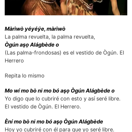
Màrìwò yéyéýe, màrìwò
La palma revuelta, la palma revuelta,
Ògún aşọ Alágbède o
(Las palma-frondosas) es el vestido de Ògún. El
Herrero
Repita lo mismo
Mo wí mo bò ni mo bó aşọ Ògún Alágbède o
Yo digo que lo cubriré con esto y así seré libre.
El vestido de Ògún. El Herrero.
Èní mo bò ni mo bó aşọ Ògún Alágbède
Hoy yo cubriré con él para que yo seré libre.