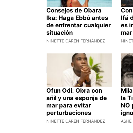
Consejos de Obara
Cons
Ika: Haga Ebbó antes
Ifá 
de enfrentar cualquier
es 
situación
mar
NINETTE CAREN FERNÁNDEZ
NINE
Ofun Odi: Obra con
Mila
añil y una esponja de
la T
mar para evitar
NO 
perturbaciones
ign
NINETTE CAREN FERNÁNDEZ
ASHÉ 