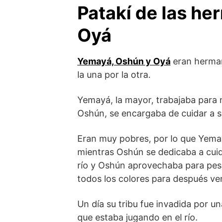
Patakí de las h
Oyá
Yemayá, Oshún y Oyá
eran herman
la una por la otra.
Yemayá, la mayor, trabajaba para
Oshún, se encargaba de cuidar a 
Eran muy pobres, por lo que Yema
mientras Oshún se dedicaba a cuida
río y Oshún aprovechaba para pes
todos los colores para después ven
Un día su tribu fue invadida por u
que estaba jugando en el río.