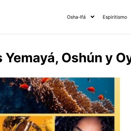
Osha-Ifá
Espiritismo
 Yemayá, Oshún y O