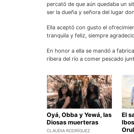
percató de que aún quedaba un sitio
ser la dueña y señora del lugar do
Ella aceptó con gusto el ofrecimie
tranquila y feliz, siempre agradec
En honor a ella se mandó a fabrica
ribera del río a comer pescado ju
Oyá, Obba y Yewá, las
El s
Diosas muerteras
Ibo
Oru
CLAUDIA RODRÍGUEZ