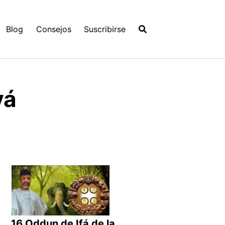
Blog
Consejos
Suscribirse
yá
16 Oddun de Ifá de la