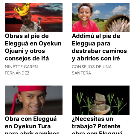
Obras al pie de
Addimú al pie de
Elegguá en Oyekun
Eleggua para
Ojuani y otros
destrabar caminos
consejos de Ifá
y abrirlos con iré
NINETTE CAREN
CONSEJOS DE UNA
FERNÁNDEZ
SANTERA
Obra con Elegguá
¿Necesitas un
en Oyekun Tura
trabajo? Potente
para abrir caminos
obra con Elegguá