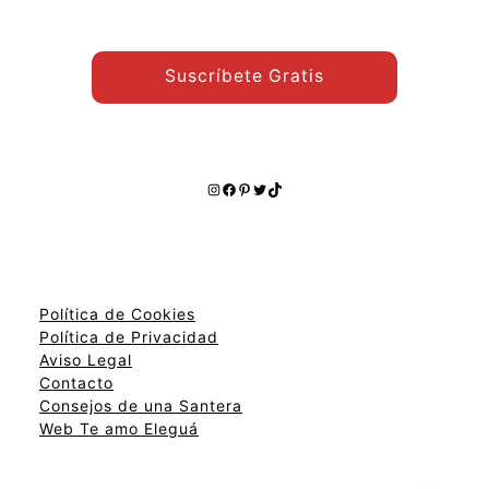
Suscríbete Gratis
Instagram
Facebook
Pinterest
Twitter
TikTok
Política de Cookies
Política de Privacidad
Aviso Legal
Contacto
Consejos de una Santera
Web Te amo Eleguá